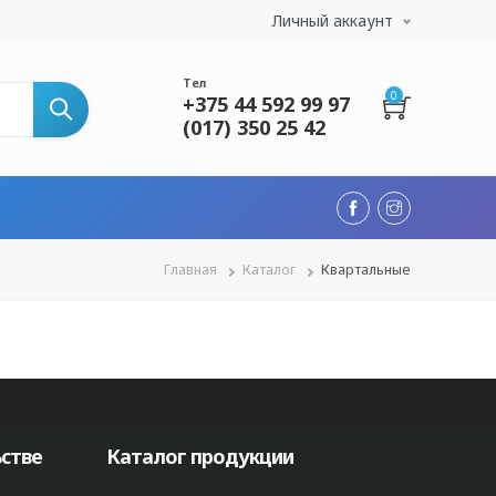
Личный аккаунт
Тел
0
+375 44 592 99 97
(017) 350 25 42
Строка
Главная
Каталог
Квартальные
навигации
стве
Каталог продукции