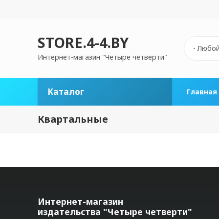
Перейти
к
основному
содержанию
STORE.4-4.BY
- Любой
Интернет-магазин "Четыре четверти"
Каталог
Главная
Квартальные
Интернет-магазин
издательства "Четыре четверти"