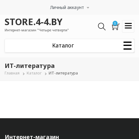
Перейти
Личный аккаунт
к
основному
STORE.4-4.BY
содержанию
0
Интернет-магазин "Четыре четверти"
ИТ-литература
Строка
Главная
Каталог
ИТ-литература
навигации
Интернет-магазин